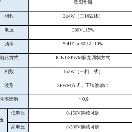
牌
欧阳华斯
相数
3
φ
4
W
（
三
相
四
线）
电压
38
0V±1
5
%
频率
50HZ or 60HZ±10%
电路方式
IGBT/SPWM脉宽调制方式
相数
1φ2W
（
一
相
二
线）
波形
SPWM方式，正弦波输出
功率因数
﹥
0.9
低电压
0-150V连续可调
压
高电压
0-
30
0V连续可调