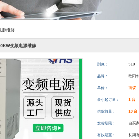
频电源维修
|50KW变频电源维修
浏览：
518
品牌：
欧阳
单价：
面议
最小起订量：
1 台
供货总量：
10 台
发货期限：
自买
有效期至：
长期