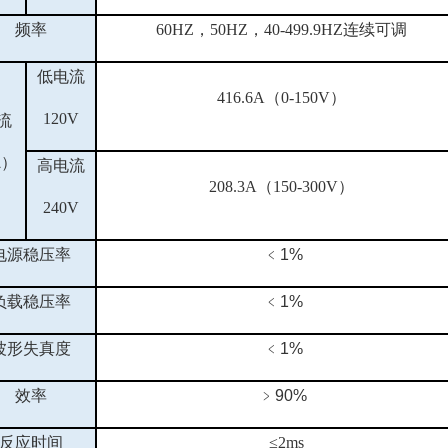
频率
60HZ，50HZ，40-499.9HZ连续可调
低电流
416.6
A（0-150V）
120V
流
A）
高电流
208.3
A（150-300V）
240V
电源稳压率
﹤
1%
负载稳压率
﹤
1%
波形失真度
﹤
1%
效率
﹥
90%
反应时间
≤2ms