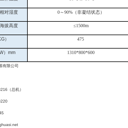
相对湿度
0
～
90%（非凝结状态）
海拔高度
≤1500m
KG）
475
*W）mm
1310*800*600
源有限公司
8216
（总机）
8220
45
huasi.
net